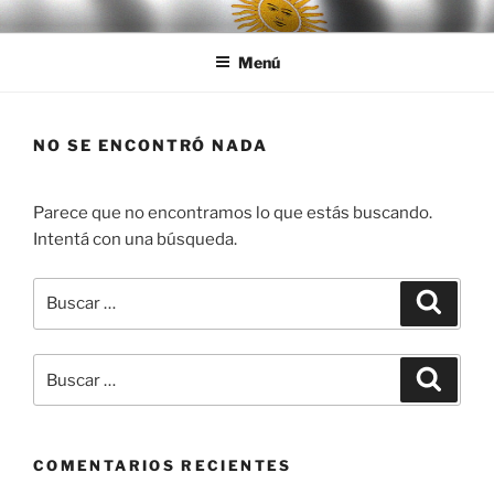
Ir
LEGISALUD
al
Menú
contenido
NO SE ENCONTRÓ NADA
Parece que no encontramos lo que estás buscando.
Intentá con una búsqueda.
Buscar
Buscar
por:
Buscar
Buscar
por:
COMENTARIOS RECIENTES