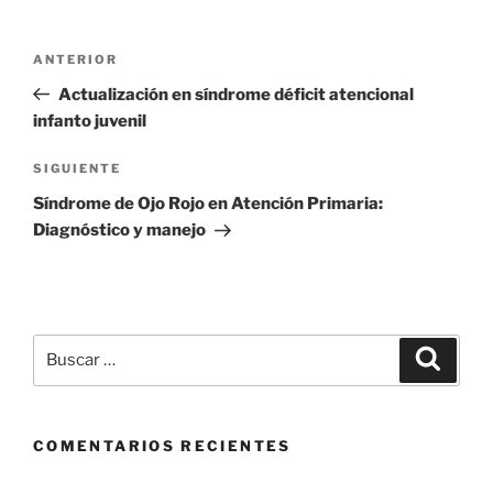
Navegación
Entrada
ANTERIOR
de
anterior
Actualización en síndrome déficit atencional
entradas
infanto juvenil
Siguiente
SIGUIENTE
entrada
Síndrome de Ojo Rojo en Atención Primaria:
Diagnóstico y manejo
Buscar
Buscar
por:
COMENTARIOS RECIENTES