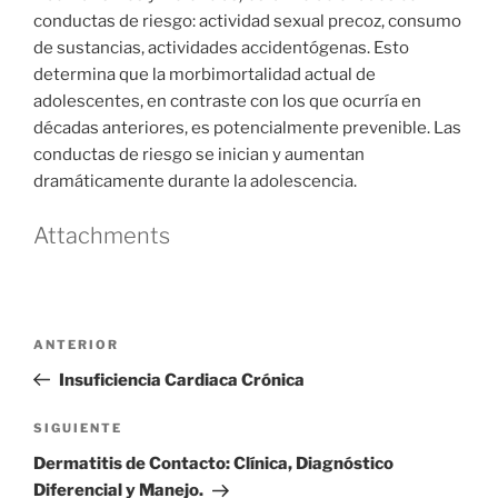
conductas de riesgo: actividad sexual precoz, consumo
de sustancias, actividades accidentógenas. Esto
determina que la morbimortalidad actual de
adolescentes, en contraste con los que ocurría en
décadas anteriores, es potencialmente prevenible. Las
conductas de riesgo se inician y aumentan
dramáticamente durante la adolescencia.
Attachments
Navegación
Entrada
ANTERIOR
de
anterior
Insuficiencia Cardiaca Crónica
entradas
Siguiente
SIGUIENTE
entrada
Dermatitis de Contacto: Clínica, Diagnóstico
Diferencial y Manejo.