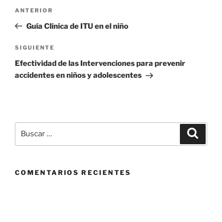
Navegación
Entrada
ANTERIOR
de
anterior
Guía Clínica de ITU en el niño
entradas
Siguiente
SIGUIENTE
entrada
Efectividad de las Intervenciones para prevenir
accidentes en niños y adolescentes
Buscar
Buscar
por:
COMENTARIOS RECIENTES