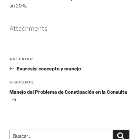
un 20%.
Attachments
Navegación
Entrada
ANTERIOR
de
anterior
Enuresis: concepto y manejo
entradas
Siguiente
SIGUIENTE
entrada
Manejo del Problema de Constipación en la Consulta
Buscar
Buscar