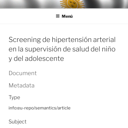
Ir
LEGISALUD
al
Menú
contenido
Screening de hipertensión arterial
en la supervisión de salud del niño
y del adolescente
Document
Metadata
Type
info:eu-repo/semantics/article
Subject