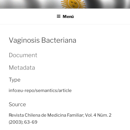
Ir
LEGISALUD
al
Menú
contenido
Vaginosis Bacteriana
Document
Metadata
Type
info:eu-repo/semantics/article
Source
Revista Chilena de Medicina Familiar; Vol. 4 Núm. 2
(2003); 63-69