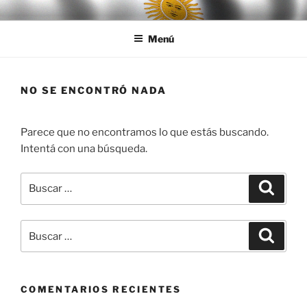
Ir
LEGISALUD
al
Menú
contenido
NO SE ENCONTRÓ NADA
Parece que no encontramos lo que estás buscando.
Intentá con una búsqueda.
Buscar
Buscar
por:
Buscar
Buscar
por:
COMENTARIOS RECIENTES