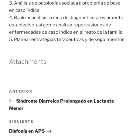
3. Análisis de patología asociada a problema de base,
en caso índice.
4. Realizar análisis crítico de diagnóstico previamente
establecido, así como analizar repercusiones de
enfermedades de caso índice en el resto de la familia.
5. Planear estrategias terapéuticas y de seguimientos.
Attachments
Navegación
Entrada
ANTERIOR
de
anterior
Síndrome Diarreico Prolongado en Lactante
entradas
Menor
Siguiente
SIGUIENTE
entrada
Disfonía en APS