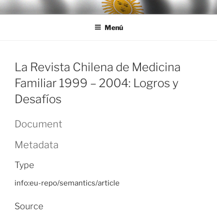
Ir
LEGISALUD
al
Menú
contenido
La Revista Chilena de Medicina
Familiar 1999 – 2004: Logros y
Desafíos
Document
Metadata
Type
info:eu-repo/semantics/article
Source