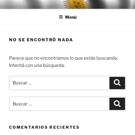
Ir
LEGISALUD
al
Menú
contenido
NO SE ENCONTRÓ NADA
Parece que no encontramos lo que estás buscando.
Intentá con una búsqueda.
Buscar
Buscar
por:
Buscar
Buscar
por:
COMENTARIOS RECIENTES