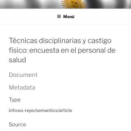
Ir
LEGISALUD
al
Menú
contenido
Técnicas disciplinarias y castigo
físico: encuesta en el personal de
salud
Document
Metadata
Type
info:eu-repo/semantics/article
Source