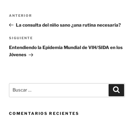
Navegación
Entrada
ANTERIOR
de
anterior
La consulta del niño sano ¿una rutina necesaria?
entradas
Siguiente
SIGUIENTE
entrada
Entendiendo la Epidemia Mundial de VIH/SIDA en los
Jóvenes
Buscar
Buscar
por:
COMENTARIOS RECIENTES