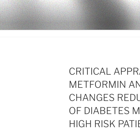
Ir
al
LEGISALU
contenido
CRITICAL APPR
METFORMIN AN
CHANGES REDU
OF DIABETES M
HIGH RISK PAT