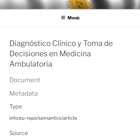
Ir
LEGISALUD
al
Menú
contenido
Diagnóstico Clínico y Toma de
Decisiones en Medicina
Ambulatoria
Document
Metadata
Type
info:eu-repo/semantics/article
Source