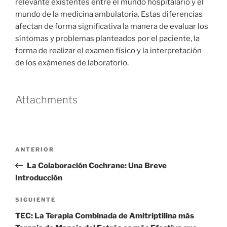
relevante existentes entre el mundo hospitalario y el
mundo de la medicina ambulatoria. Estas diferencias
afectan de forma significativa la manera de evaluar los
síntomas y problemas planteados por el paciente, la
forma de realizar el examen físico y la interpretación
de los exámenes de laboratorio.
Attachments
Navegación
Entrada
ANTERIOR
de
anterior
La Colaboración Cochrane: Una Breve
entradas
Introducción
Siguiente
SIGUIENTE
entrada
TEC: La Terapia Combinada de Amitriptilina más