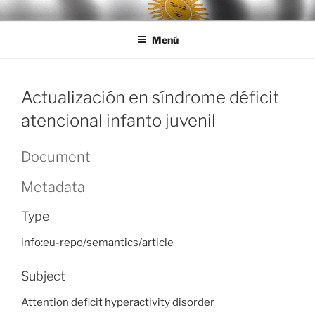
Ir
LEGISALUD
al
Menú
contenido
Actualización en síndrome déficit
atencional infanto juvenil
Document
Metadata
Type
info:eu-repo/semantics/article
Subject
Attention deficit hyperactivity disorder