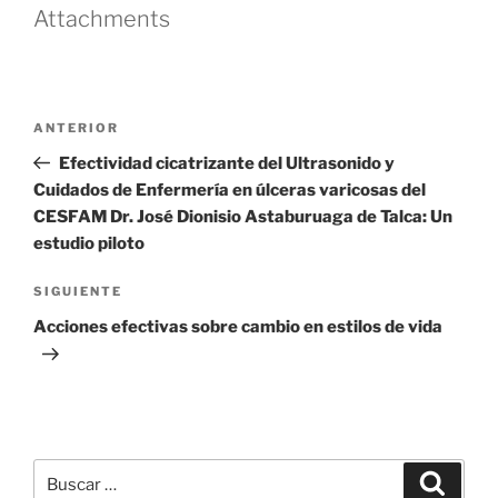
Attachments
Navegación
Entrada
ANTERIOR
de
anterior
Efectividad cicatrizante del Ultrasonido y
entradas
Cuidados de Enfermería en úlceras varicosas del
CESFAM Dr. José Dionisio Astaburuaga de Talca: Un
estudio piloto
Siguiente
SIGUIENTE
entrada
Acciones efectivas sobre cambio en estilos de vida
Buscar
Buscar
por: