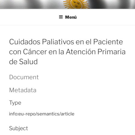
Ir
LEGISALUD
al
Menú
contenido
Cuidados Paliativos en el Paciente
con Cáncer en la Atención Primaria
de Salud
Document
Metadata
Type
info:eu-repo/semantics/article
Subject