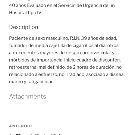
40 años Evaluado en el Servicio de Urgencia de un
Hospital tipo IV
Description
Paciente de sexo masculino, R.I.N, 39 años de edad,
fumador de media cajetilla de cigarrillos al día, otros
antecedentes mayores de riesgo cardiovascular y
mórbidos de importancia. Inicio cuadro de disconfort
retroesternal mal definido, de 2 horas de duración, no
relacionado a esfuerzo, no irradiado, asociado a disnea,
mareo y fatigabilidad.
Attachments
Navegación
Entrada
ANTERIOR
de
anterior