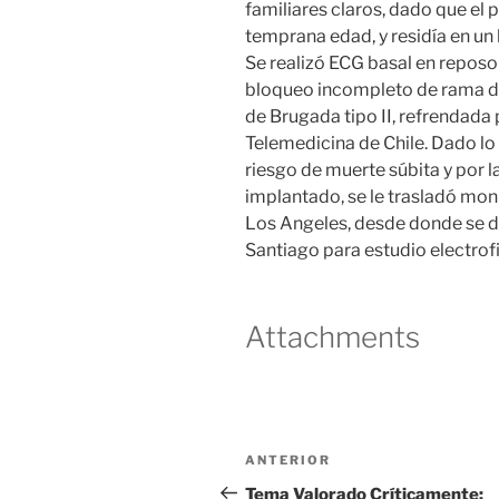
familiares claros, dado que el
temprana edad, y residía en un
Se realizó ECG basal en reposo
bloqueo incompleto de rama d
de Brugada tipo II, refrendada 
Telemedicina de Chile. Dado lo 
riesgo de muerte súbita y por 
implantado, se le trasladó moni
Los Angeles, desde donde se d
Santiago para estudio electrofi
Attachments
Navegación
Entrada
ANTERIOR
de
anterior
Tema Valorado Críticamente: