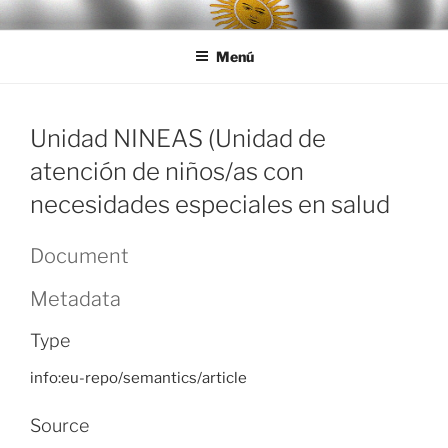
Ir
LEGISALUD
al
Menú
contenido
Unidad NINEAS (Unidad de
atención de niños/as con
necesidades especiales en salud
Document
Metadata
Type
info:eu-repo/semantics/article
Source