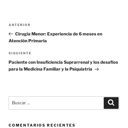
Navegación
Entrada
ANTERIOR
de
anterior
Cirugía Menor: Experiencia de 6 meses en
entradas
Atención Primaria
Siguiente
SIGUIENTE
entrada
Paciente con Insuficiencia Suprarrenal y los desafíos
para la Medicina Familiar y la Psiquiatría
Buscar
Buscar
por:
COMENTARIOS RECIENTES