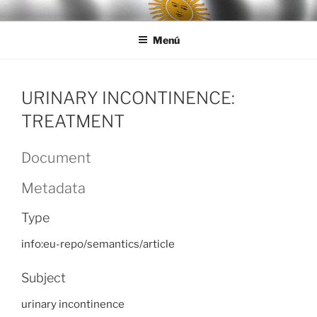
Ir
LEGISALUD
al
Menú
contenido
URINARY INCONTINENCE:
TREATMENT
Document
Metadata
Type
info:eu-repo/semantics/article
Subject
urinary incontinence