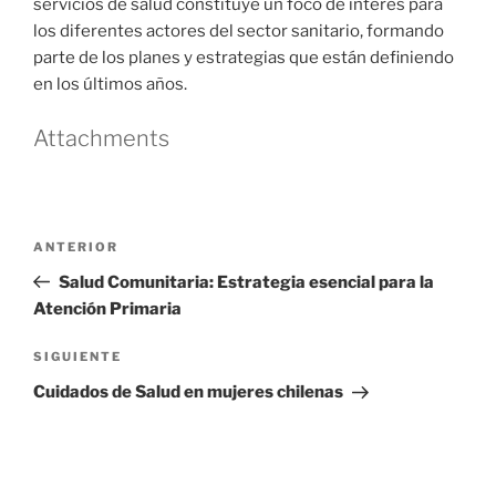
servicios de salud constituye un foco de interés para
los diferentes actores del sector sanitario, formando
parte de los planes y estrategias que están definiendo
en los últimos años.
Attachments
Navegación
Entrada
ANTERIOR
de
anterior
Salud Comunitaria: Estrategia esencial para la
entradas
Atención Primaria
Siguiente
SIGUIENTE
entrada
Cuidados de Salud en mujeres chilenas