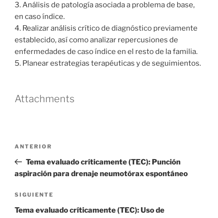
3. Análisis de patología asociada a problema de base,
en caso índice.
4. Realizar análisis crítico de diagnóstico previamente
establecido, así como analizar repercusiones de
enfermedades de caso índice en el resto de la familia.
5. Planear estrategias terapéuticas y de seguimientos.
Attachments
Navegación
Entrada
ANTERIOR
de
anterior
Tema evaluado críticamente (TEC): Punción
entradas
aspiración para drenaje neumotórax espontáneo
Siguiente
SIGUIENTE
entrada
Tema evaluado críticamente (TEC): Uso de