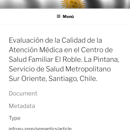
Ir
LEGISALUD
al
Menú
contenido
Evaluación de la Calidad de la
Atención Médica en el Centro de
Salud Familiar El Roble. La Pintana,
Servicio de Salud Metropolitano
Sur Oriente, Santiago, Chile.
Document
Metadata
Type
info:eu-repo/semantics/article