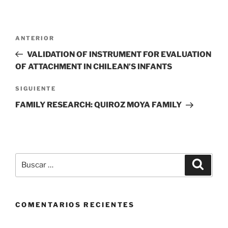
Navegación
Entrada
ANTERIOR
de
anterior
VALIDATION OF INSTRUMENT FOR EVALUATION
entradas
OF ATTACHMENT IN CHILEAN’S INFANTS
Siguiente
SIGUIENTE
entrada
FAMILY RESEARCH: QUIROZ MOYA FAMILY
Buscar
Buscar
por:
COMENTARIOS RECIENTES