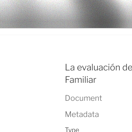
Ir
al
LEGISALU
contenido
La evaluación de
Familiar
Document
Metadata
Type