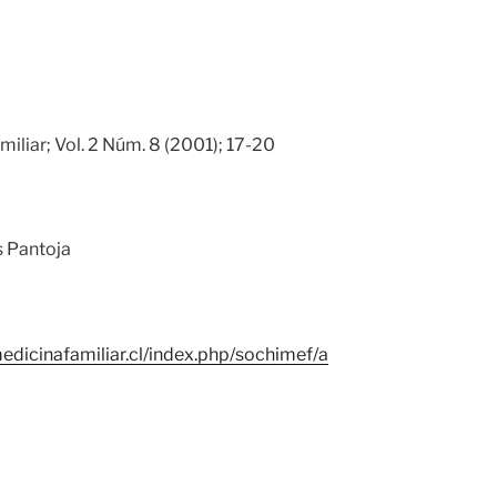
iliar; Vol. 2 Núm. 8 (2001); 17-20
 Pantoja
edicinafamiliar.cl/index.php/sochimef/a