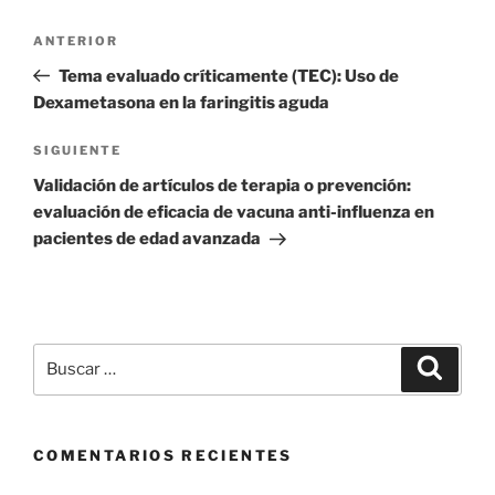
Navegación
Entrada
ANTERIOR
de
anterior
Tema evaluado críticamente (TEC): Uso de
entradas
Dexametasona en la faringitis aguda
Siguiente
SIGUIENTE
entrada
Validación de artículos de terapia o prevención:
evaluación de eficacia de vacuna anti-influenza en
pacientes de edad avanzada
Buscar
Buscar
por:
COMENTARIOS RECIENTES