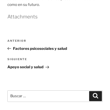
como en su futuro.
Attachments
Navegación
Entrada
ANTERIOR
de
anterior
Factores psicosociales y salud
entradas
Siguiente
SIGUIENTE
entrada
Apoyo social y salud
Buscar
Buscar
por: