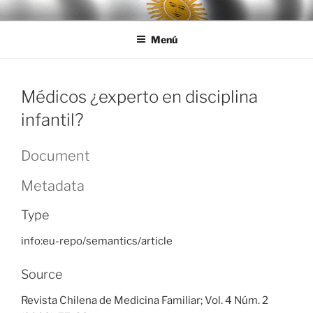
Ir
LEGISALUD
al
Menú
contenido
Médicos ¿experto en disciplina
infantil?
Document
Metadata
Type
info:eu-repo/semantics/article
Source
Revista Chilena de Medicina Familiar; Vol. 4 Núm. 2