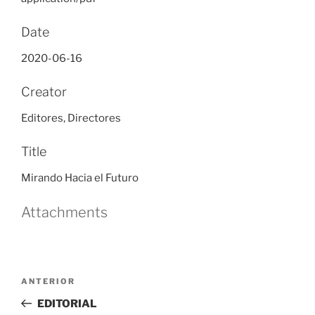
Date
2020-06-16
Creator
Editores, Directores
Title
Mirando Hacia el Futuro
Attachments
Navegación
Entrada
ANTERIOR
de
anterior
EDITORIAL
entradas