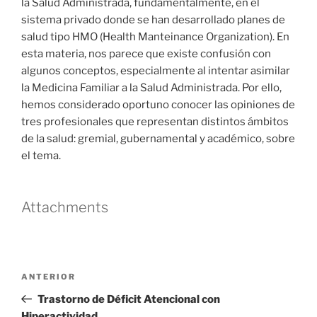
la Salud Administrada, fundamentalmente, en el
sistema privado donde se han desarrollado planes de
salud tipo HMO (Health Manteinance Organization). En
esta materia, nos parece que existe confusión con
algunos conceptos, especialmente al intentar asimilar
la Medicina Familiar a la Salud Administrada. Por ello,
hemos considerado oportuno conocer las opiniones de
tres profesionales que representan distintos ámbitos
de la salud: gremial, gubernamental y académico, sobre
el tema.
Attachments
Navegación
Entrada
ANTERIOR
de
anterior
Trastorno de Déficit Atencional con
entradas
Hiperactividad