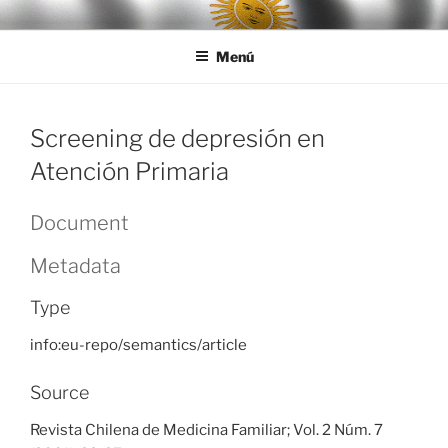
Ir
LEGISALUD
al
Menú
contenido
Screening de depresión en
Atención Primaria
Document
Metadata
Type
info:eu-repo/semantics/article
Source
Revista Chilena de Medicina Familiar; Vol. 2 Núm. 7