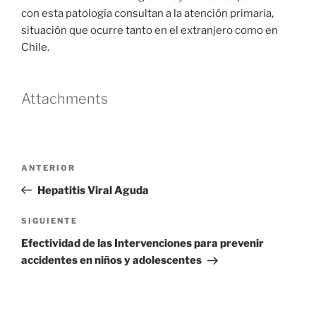
con esta patología consultan a la atención primaria,
situación que ocurre tanto en el extranjero como en
Chile.
Attachments
Navegación
Entrada
ANTERIOR
de
anterior
Hepatitis Viral Aguda
entradas
Siguiente
SIGUIENTE
entrada
Efectividad de las Intervenciones para prevenir
accidentes en niños y adolescentes