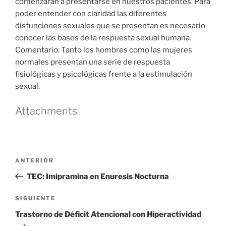
comenzarán a presentarse en nuestros pacientes. Para
poder entender con claridad las diferentes
disfunciones sexuales que se presentan es necesario
conocer las bases de la respuesta sexual humana.
Comentario: Tanto los hombres como las mujeres
normales presentan una serie de respuesta
fisiológicas y psicológicas frente a la estimulación
sexual.
Attachments
Navegación
Entrada
ANTERIOR
de
anterior
TEC: Imipramina en Enuresis Nocturna
entradas
Siguiente
SIGUIENTE
entrada
Trastorno de Déficit Atencional con Hiperactividad