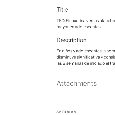
Title
TEC: Fluoxetina versus placeb
mayor en adolescentes
Description
En niños y adolescentes la adm
disminuye significativa y cons
las 8 semanas de iniciado el 
Attachments
Navegación
Entrada
ANTERIOR