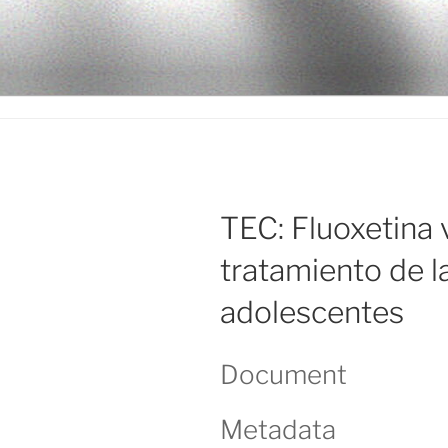
Ir
al
LEGISALU
contenido
TEC: Fluoxetina
tratamiento de 
adolescentes
Document
Metadata