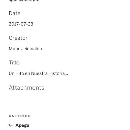
Date
2017-07-23
Creator
Muñoz, Reinaldo
Title
Un Hito en Nuestra Historia…
Attachments
Navegación
Entrada
ANTERIOR
de
anterior
Apego
entradas