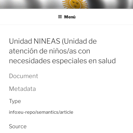
Ir
LEGISALUD
al
Menú
contenido
Unidad NINEAS (Unidad de
atención de niños/as con
necesidades especiales en salud
Document
Metadata
Type
info:eu-repo/semantics/article
Source