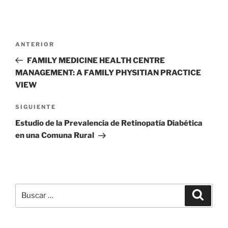
Navegación
Entrada
ANTERIOR
de
anterior
FAMILY MEDICINE HEALTH CENTRE
entradas
MANAGEMENT: A FAMILY PHYSITIAN PRACTICE
VIEW
Siguiente
SIGUIENTE
entrada
Estudio de la Prevalencia de Retinopatía Diabética
en una Comuna Rural
Buscar
Buscar
por: