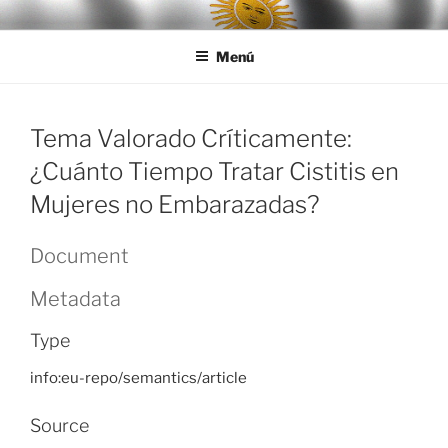
Ir
LEGISALUD
al
Menú
contenido
Tema Valorado Críticamente:
¿Cuánto Tiempo Tratar Cistitis en
Mujeres no Embarazadas?
Document
Metadata
Type
info:eu-repo/semantics/article
Source