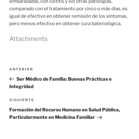
embarazadas, con cistitis y sin otras patologías,
comparado con el tratamiento por cinco o más días, es
igual de efectivo en obtener remisión de los síntomas,
pero menos efectivo en obtener cura bateriológica.
Attachments
Navegación
Entrada
ANTERIOR
de
anterior
Ser Médico de Familia: Buenas Prácticas e
entradas
Integridad
Siguiente
SIGUIENTE
entrada
Formación del Recurso Humano en Salud Pública,
Particularmente en Medicina Familiar