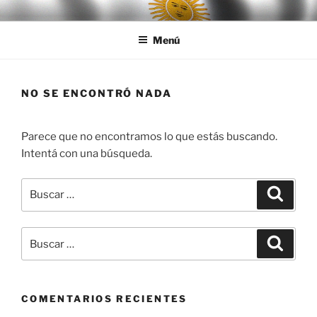
Ir
LEGISALUD
al
Menú
contenido
NO SE ENCONTRÓ NADA
Parece que no encontramos lo que estás buscando.
Intentá con una búsqueda.
Buscar
Buscar
por:
Buscar
Buscar
por:
COMENTARIOS RECIENTES