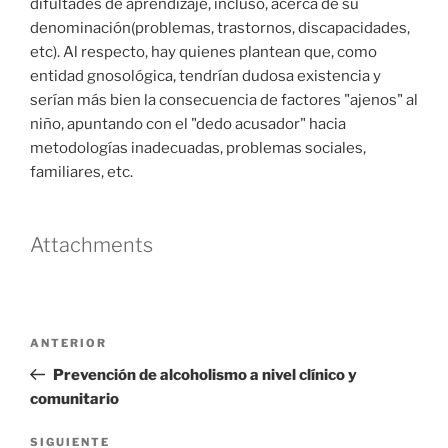
difultades de aprendizaje, incluso, acerca de su
denominación(problemas, trastornos, discapacidades,
etc). Al respecto, hay quienes plantean que, como
entidad gnosológica, tendrían dudosa existencia y
serían más bien la consecuencia de factores "ajenos" al
niño, apuntando con el "dedo acusador" hacia
metodologías inadecuadas, problemas sociales,
familiares, etc.
Attachments
Navegación
Entrada
ANTERIOR
de
anterior
Prevención de alcoholismo a nivel clínico y
entradas
comunitario
Siguiente
SIGUIENTE