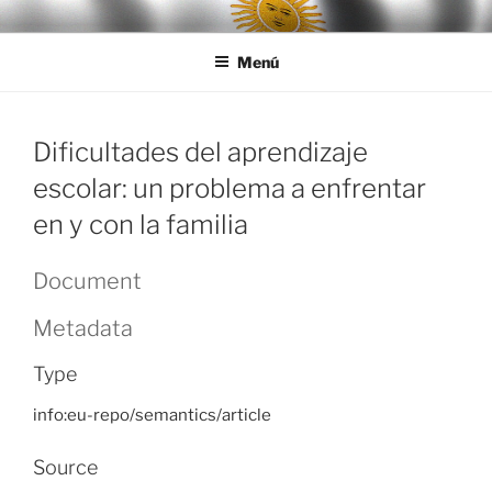
Ir
LEGISALUD
al
Menú
contenido
Dificultades del aprendizaje
escolar: un problema a enfrentar
en y con la familia
Document
Metadata
Type
info:eu-repo/semantics/article
Source